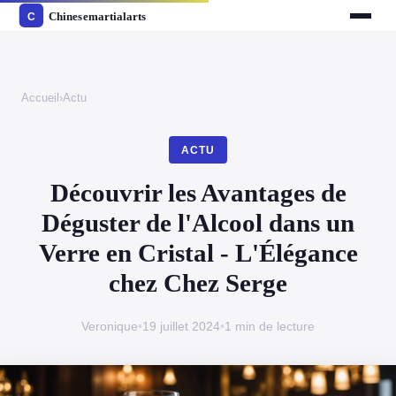
Accueil
›
Actu
ACTU
Découvrir les Avantages de
Déguster de l'Alcool dans un
Verre en Cristal - L'Élégance
chez Chez Serge
Veronique
•
19 juillet 2024
•
1 min de lecture